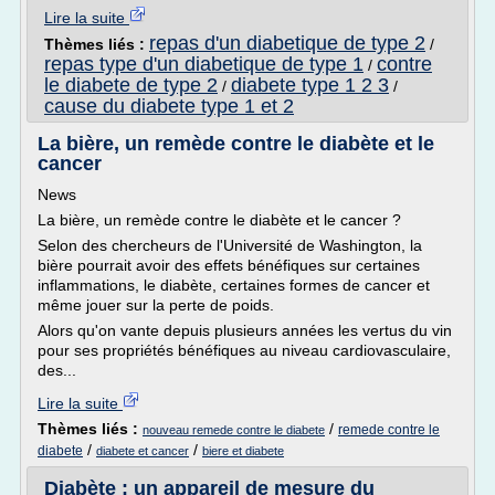
Lire la suite
repas d'un diabetique de type 2
Thèmes liés :
/
repas type d'un diabetique de type 1
contre
/
le diabete de type 2
diabete type 1 2 3
/
/
cause du diabete type 1 et 2
La bière, un remède contre le diabète et le
cancer
News
La bière, un remède contre le diabète et le cancer ?
Selon des chercheurs de l'Université de Washington, la
bière pourrait avoir des effets bénéfiques sur certaines
inflammations, le diabète, certaines formes de cancer et
même jouer sur la perte de poids.
Alors qu'on vante depuis plusieurs années les vertus du vin
pour ses propriétés bénéfiques au niveau cardiovasculaire,
des...
Lire la suite
Thèmes liés :
/
remede contre le
nouveau remede contre le diabete
/
/
diabete
diabete et cancer
biere et diabete
Diabète : un appareil de mesure du