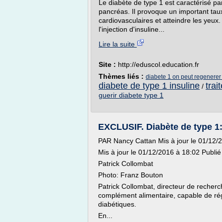
Le diabète de type 1 est caractérisé par
pancréas. Il provoque un important tau
cardiovasculaires et atteindre les yeux.
l'injection d'insuline...
Lire la suite
Site :
http://eduscol.education.fr
Thèmes liés :
diabete 1 on peut regenerer l
diabete de type 1 insuline
trai
/
guerir diabete type 1
EXCLUSIF. Diabète de type 1: 
PAR Nancy Cattan Mis à jour le 01/12/2
Mis à jour le 01/12/2016 à 18:02 Publié
Patrick Collombat
Photo: Franz Bouton
Patrick Collombat, directeur de recherc
complément alimentaire, capable de régé
diabétiques.
En...