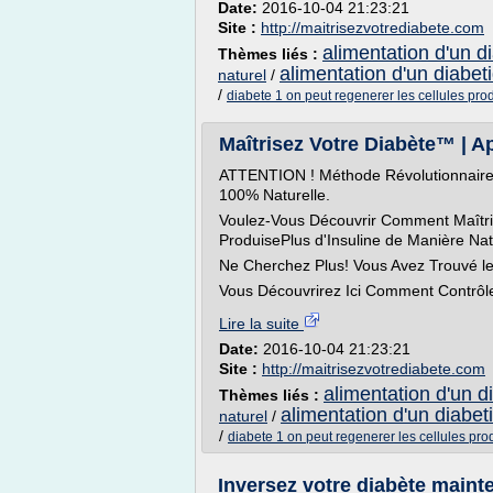
Date:
2016-10-04 21:23:21
Site :
http://maitrisezvotrediabete.com
alimentation d'un d
Thèmes liés :
alimentation d'un diabet
naturel
/
/
diabete 1 on peut regenerer les cellules prod
Maîtrisez Votre Diabète™ | Ap
ATTENTION ! Méthode Révolutionnaire
100% Naturelle.
Voulez-Vous Découvrir Comment Maîtris
ProduisePlus d'Insuline de Manière Nat
Ne Cherchez Plus! Vous Avez Trouvé le
Vous Découvrirez Ici Comment Contrôler
Lire la suite
Date:
2016-10-04 21:23:21
Site :
http://maitrisezvotrediabete.com
alimentation d'un d
Thèmes liés :
alimentation d'un diabet
naturel
/
/
diabete 1 on peut regenerer les cellules prod
Inversez votre diabète maint