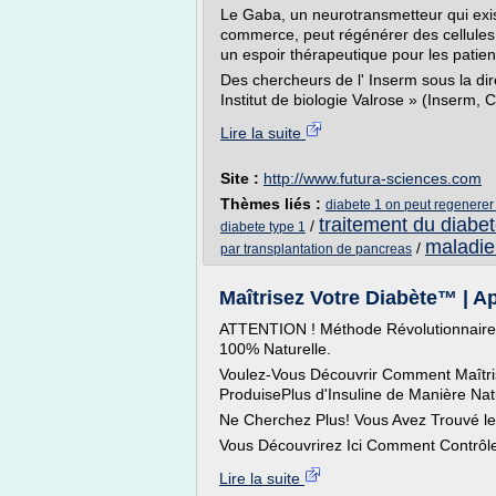
Le Gaba, un neurotransmetteur qui exi
commerce, peut régénérer des cellules 
un espoir thérapeutique pour les patien
Des chercheurs de l' Inserm sous la dir
Institut de biologie Valrose » (Inserm, 
Lire la suite
Site :
http://www.futura-sciences.com
Thèmes liés :
diabete 1 on peut regenerer l
traitement du diabet
/
diabete type 1
maladie
/
par transplantation de pancreas
Maîtrisez Votre Diabète™ | Ap
ATTENTION ! Méthode Révolutionnaire 
100% Naturelle.
Voulez-Vous Découvrir Comment Maîtris
ProduisePlus d'Insuline de Manière Nat
Ne Cherchez Plus! Vous Avez Trouvé le
Vous Découvrirez Ici Comment Contrôler 
Lire la suite