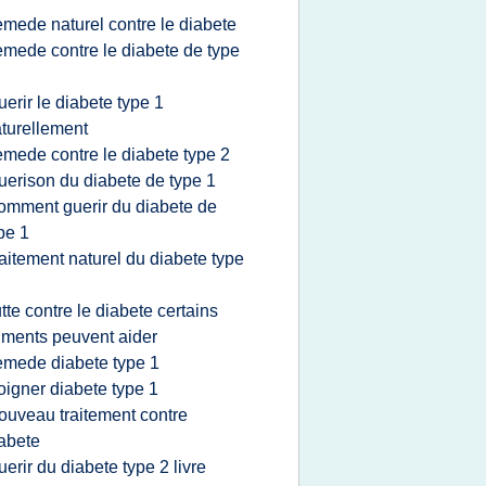
emede naturel contre le diabete
emede contre le diabete de type
uerir le diabete type 1
turellement
emede contre le diabete type 2
uerison du diabete de type 1
omment guerir du diabete de
pe 1
raitement naturel du diabete type
utte contre le diabete certains
iments peuvent aider
emede diabete type 1
oigner diabete type 1
ouveau traitement contre
abete
uerir du diabete type 2 livre