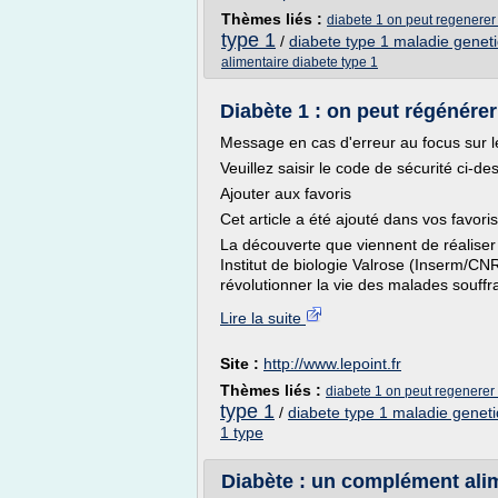
Thèmes liés :
diabete 1 on peut regenerer l
type 1
/
diabete type 1 maladie genet
alimentaire diabete type 1
Diabète 1 : on peut régénérer 
Message en cas d'erreur au focus sur 
Veuillez saisir le code de sécurité ci-de
Ajouter aux favoris
Cet article a été ajouté dans vos favoris
La découverte que viennent de réaliser 
Institut de biologie Valrose (Inserm/CNR
révolutionner la vie des malades souffra
Lire la suite
Site :
http://www.lepoint.fr
Thèmes liés :
diabete 1 on peut regenerer l
type 1
/
diabete type 1 maladie genet
1 type
Diabète : un complément alime