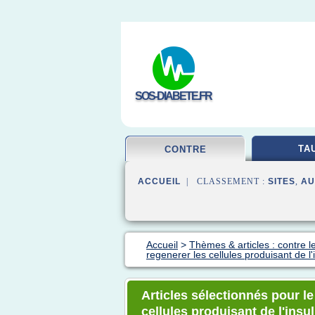
SOS-DIABETE.FR
TA
CONTRE
ACCUEIL
| CLASSEMENT :
SITES
,
AU
Accueil
>
Thèmes & articles : contre l
regenerer les cellules produisant de l'
Articles sélectionnés pour le
cellules produisant de l'insu