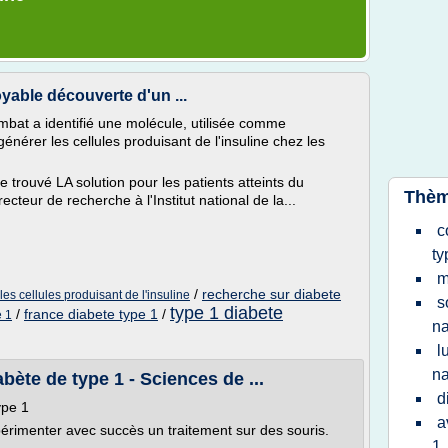
oyable découverte d'un ...
mbat a identifié une molécule, utilisée comme
nérer les cellules produisant de l'insuline chez les
 trouvé LA solution pour les patients atteints du
Thèm
ecteur de recherche à l'Institut national de la...
c
ty
m
/
recherche sur diabete
es cellules produisant de l'insuline
s
type 1 diabete
/
france diabete type 1
/
e 1
na
l
na
bète de type 1 - Sciences de ...
d
ype 1
a
érimenter avec succès un traitement sur des souris.
1