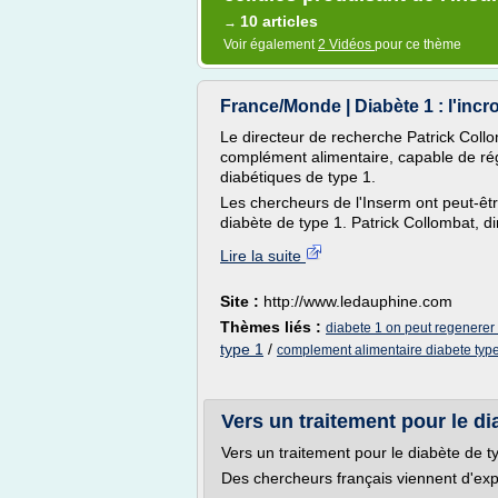
10 articles
→
Voir également
2 Vidéos
pour ce thème
France/Monde | Diabète 1 : l'incr
Le directeur de recherche Patrick Collo
complément alimentaire, capable de régé
diabétiques de type 1.
Les chercheurs de l'Inserm ont peut-être
diabète de type 1. Patrick Collombat, dir
Lire la suite
Site :
http://www.ledauphine.com
Thèmes liés :
diabete 1 on peut regenerer l
type 1
/
complement alimentaire diabete typ
Vers un traitement pour le dia
Vers un traitement pour le diabète de t
Des chercheurs français viennent d'exp