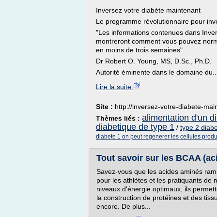
Inversez votre diabète maintenant
Le programme révolutionnaire pour inver
"Les informations contenues dans Inve
montreront comment vous pouvez normal
en moins de trois semaines"
Dr Robert O. Young, MS, D.Sc., Ph.D.
Autorité éminente dans le domaine du..
Lire la suite
Site :
http://inversez-votre-diabete-ma
alimentation d'un d
Thèmes liés :
diabetique de type 1
/
type 2 diabe
diabete 1 on peut regenerer les cellules produi
Tout savoir sur les BCAA (ac
Savez-vous que les acides aminés ramif
pour les athlètes et les pratiquants de
niveaux d'énergie optimaux, ils permett
la construction de protéines et des tiss
encore. De plus...