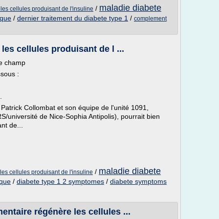
maladie diabete
/
es cellules produisant de l'insuline
ique
/
dernier traitement du diabete type 1
/
complement
les cellules produisant de l ...
le champ
ssous :
.
Patrick Collombat et son équipe de l'unité 1091,
S/université de Nice-Sophia Antipolis), pourrait bien
nt de...
maladie diabete
/
es cellules produisant de l'insuline
ique
/
diabete type 1 2 symptomes
/
diabete symptoms
ntaire régénère les cellules ...