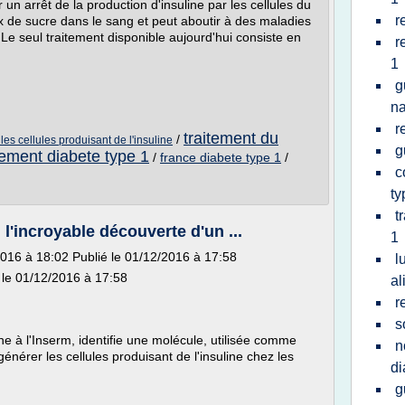
 un arrêt de la production d'insuline par les cellules du
r
x de sucre dans le sang et peut aboutir à des maladies
 Le seul traitement disponible aujourd'hui consiste en
r
1
g
na
r
traitement du
/
es cellules produisant de l'insuline
g
tement diabete type 1
/
france diabete type 1
/
c
ty
t
l'incroyable découverte d'un ...
1
016 à 18:02 Publié le 01/12/2016 à 17:58
l
 le 01/12/2016 à 17:58
al
r
s
he à l'Inserm, identifie une molécule, utilisée comme
n
nérer les cellules produisant de l'insuline chez les
di
g