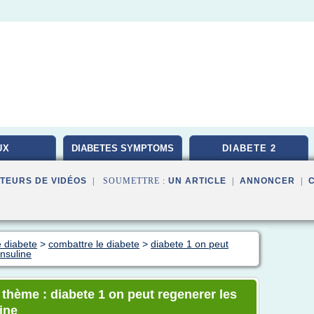
UX
DIABETES SYMPTOMS
DIABETE 2
TEURS DE VIDÉOS
| SOUMETTRE :
UN ARTICLE
|
ANNONCER
|
e diabete
>
combattre le diabete
>
diabete 1 on peut
insuline
 thème : diabete 1 on peut regenerer les
line