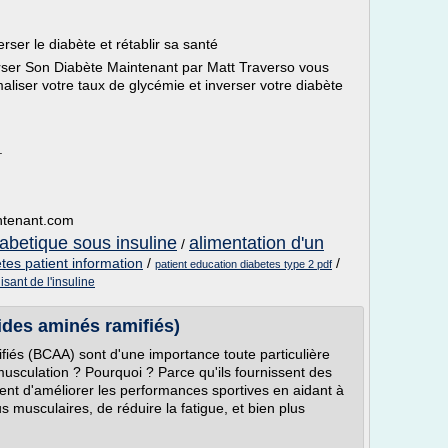
ser le diabète et rétablir sa santé
rser Son Diabète Maintenant par Matt Traverso vous
iser votre taux de glycémie et inverser votre diabète
.
intenant.com
iabetique sous insuline
alimentation d'un
/
tes patient information
/
/
patient education diabetes type 2 pdf
sant de l'insuline
ides aminés ramifiés)
iés (BCAA) sont d'une importance toute particulière
 musculation ? Pourquoi ? Parce qu'ils fournissent des
ent d'améliorer les performances sportives en aidant à
us musculaires, de réduire la fatigue, et bien plus