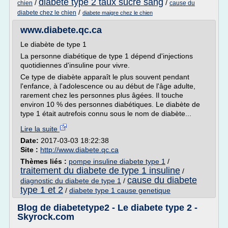
diabete type 2 taux sucre sang
/
/
chien
cause du
/
diabete chez le chien
diabete maigre chez le chien
www.diabete.qc.ca
Le diabète de type 1
La personne diabétique de type 1 dépend d'injections
quotidiennes d'insuline pour vivre.
Ce type de diabète apparaît le plus souvent pendant
l'enfance, à l'adolescence ou au début de l'âge adulte,
rarement chez les personnes plus âgées. Il touche
environ 10 % des personnes diabétiques. Le diabète de
type 1 était autrefois connu sous le nom de diabète...
Lire la suite
Date:
2017-03-03 18:22:38
Site :
http://www.diabete.qc.ca
Thèmes liés :
pompe insuline diabete type 1
/
traitement du diabete de type 1 insuline
/
cause du diabete
diagnostic du diabete de type 1
/
type 1 et 2
/
diabete type 1 cause genetique
Blog de diabetetype2 - Le diabete type 2 -
Skyrock.com