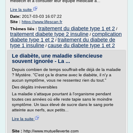
médecin et à consulter leur équipe médicale à...
Lire la suite
Date:
2017-03-03 16:07:22
Site :
https://www.lifescan.fr
traitement du diabete type 1 et 2
Thèmes liés :
/
traitement diabete type 2 insuline
complication
/
diabete type 1 et 2
traitement du diabete de
/
type 1 insuline
cause du diabete type 1 et 2
/
Le diabète, une maladie silencieuse
souvent ignorée - La ...
Depuis combien de temps souffrait-elle déjà de la maladie
? Mystère. "C'est ça le drame avec le diabète, il n'y a
aucun symptôme, vous ne ressentez rien du tout."
Des dégâts irréversibles
La maladie s'attaque pourtant à l'organisme pendant
toutes ces années où elle reste tapie sans le moindre
symptôme. Un taux élevé de sucre dans le sang porte
atteinte aux nerfs, aux petits...
Lire la suite
Site :
http://www.mutuelleverte.com