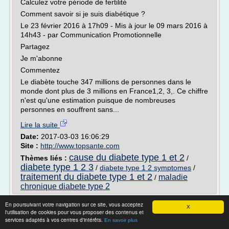
Calculez votre période de fertilité
Comment savoir si je suis diabétique ?
Le 23 février 2016 à 17h09 - Mis à jour le 09 mars 2016 à
14h43 - par Communication Promotionnelle
Partagez
Je m'abonne
Commentez
Le diabète touche 347 millions de personnes dans le
monde dont plus de 3 millions en France1,2, 3,. Ce chiffre
n'est qu'une estimation puisque de nombreuses
personnes en souffrent sans...
Lire la suite
Date:
2017-03-03 16:06:29
Site :
http://www.topsante.com
cause du diabete type 1 et 2
Thèmes liés :
/
diabete type 1 2 3
/
diabete type 1 2 symptomes
/
traitement du diabete type 1 et 2
maladie
/
chronique diabete type 2
L'excès de GRAISSES augmente le risque
En poursuivant votre navigation sur ce site, vous acceptez
X
l'utilisation de cookies pour vous proposer des contenus et
de diabète!
services adaptés à vos centres d'intérêts.
En savoir plus
1 votes