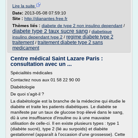
Lire la suite
Date:
2013-05-08 07:59:10
Site :
http://dianantes.free.fr
Thèmes liés :
diabete de type 2 non insulino dependant
/
diabete type 2 taux sucre sang
/
diabetique
regime diabete type 2
insulino dependant type 2
/
traitement
traitement diabete type 2 sans
/
medicament
Centre médical Saint Lazare Paris :
consultation avec un ...
Spécialités médicales
Contactez nous aux 01 58 22 90 00
Diabétologie
De quoi s'agit-il ?
La diabétologie est la branche de la médecine qui étudie le
diabète et traite les patients diabétiques. Le diabète se
manifeste par un taux de glucose trop élevé dans le sang,
dû à une insuffisance d'insuline ou à une mauvaise
utilisation de celle-ci. Il en existe plusieurs types : type 1
(diabète sucré), type 2 (lié au surpoids) et diabète
gestationnel (apparaît à l'occasion d'une grossesse). Cette