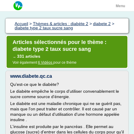
Menu
Accueil
>
Thèmes & articles : diabète 2
>
diabete 2
>
diabete type 2 taux sucre sang
Articles sélectionnés pour le thème :
diabete type 2 taux sucre sang
331 articles
→
Voir également
6 Vidéos
pour ce thème
www.diabete.qc.ca
Qu'est-ce que le diabète?
Le diabète empêche le corps d'utiliser convenablement le
sucre comme source d'énergie.
Le diabète est une maladie chronique qui ne se guérit pas,
mais que l'on peut traiter et contrôler. Il est causé par un
manque ou un défaut d'utilisation d'une hormone appelée
insuline .
L'insuline est produite par le pancréas . Elle permet au
glucose (sucre) d'entrer dans les cellules du corps pour qu'il