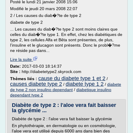
Posté le lundi 21 janvier 2008 15:06
Modifié le jeudi 20 mars 2008 22:07
2 / Les causes du diab�?te de type 2
diabete de type 2
... Les causes du diab�?te type 2 sont moins claires que
celles du diab�?te type 1. En effet, chez les diabétiques de
type 2, les cellules Alfa et Bêta sont présentes, de plus,
l'insuline et le glucagon sont présents. Donc le probl�?me
ne réside pas dans...
Lire la suite
Date:
2017-03-03 18:14:37
Site :
http://diabetetype2.skyrock.com
cause du diabete type 1 et 2
Thèmes liés :
/
causes diabete type 2
diabete type 1 2
/
/
diabete
de type 2 non insulino dependant
/
diabetique insulino
dependant type 2
Diabète de type 2 : l'aloe vera fait baisser
la glycémie ...
Diabète de type 2 : l'aloe vera fait baisser la glycémie
En phytothérapie, en dermatologie ou en cosmétologie,
l'aloe vera est utilisé depuis 6000 ans dans bien des