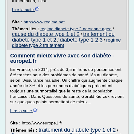
alimentation, il est...
Lire la suite
Site :
http://www.regime.net
Thèmes liés :
regime diabete type 2 personne agee
/
cause du diabete type 1 et 2
traitement du
/
diabete type 1 et 2
diabete type 1 2 3
regime
/
/
diabete type 2 traitement
Comment mieux vivre avec son diabète -
europe1.fr
En France, en 2014, près de 3,5 millions de personnes ont
été traitées pour des problèmes de santé liés au diabète,
selon l'Assurance maladie. Un chiffre qui augmente chaque
année de 3% et les personnes diabétiques présentent
toujours une surmortalité que le reste de la population
française . Dans Questions de santé, Gérald Kierzek revient
sur quelques points permettant de mieux...
Lire la suite
Site :
http://www.europe1.fr
traitement du diabete type 1 et 2
Thèmes liés :
/