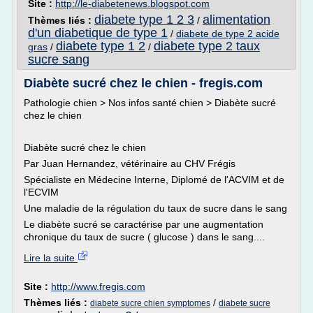
Site :
http://le-diabetenews.blogspot.com
diabete type 1 2 3
alimentation
Thèmes liés :
/
d'un diabetique de type 1
/
diabete de type 2 acide
diabete type 1 2
diabete type 2 taux
gras
/
/
sucre sang
Diabète sucré chez le chien - fregis.com
Pathologie chien > Nos infos santé chien > Diabète sucré
chez le chien
Diabète sucré chez le chien
Par Juan Hernandez, vétérinaire au CHV Frégis
Spécialiste en Médecine Interne, Diplomé de l'ACVIM et de
l'ECVIM
Une maladie de la régulation du taux de sucre dans le sang
Le diabète sucré se caractérise par une augmentation
chronique du taux de sucre ( glucose ) dans le sang....
Lire la suite
Site :
http://www.fregis.com
Thèmes liés :
/
diabete sucre chien symptomes
diabete sucre