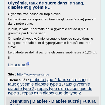
Glycémie, taux de sucre dans le sang,
diabète et glycémie ...
Glycémie trop basse ou trop élevée
La glycémie correspond au taux de glucose (sucre) présent
dans notre sang.
A jeun, la valeur normale de la glycémie est de 0,8 à 1
gramme par litre de sang.
On parle d'hypoglycémie lorsque le taux de sucre dans le
sang est trop faible, et d'hyperglycémie lorsqu'il est trop
élevé.
Le diabète se définit par une glycémie supérieure à 1,26 g/l.
Il...
Lire la suite
Site :
http://www.e-sante.be
diabete type 2 taux sucre sang
Thèmes liés :
/
taux glycemie diabete type 1
taux glycemie
/
diabete type 2
repas type d'un diabetique de
/
type 1
repas d'un diabetique de type 2
/
Définition | Diabète - Diabète sucré | Futura