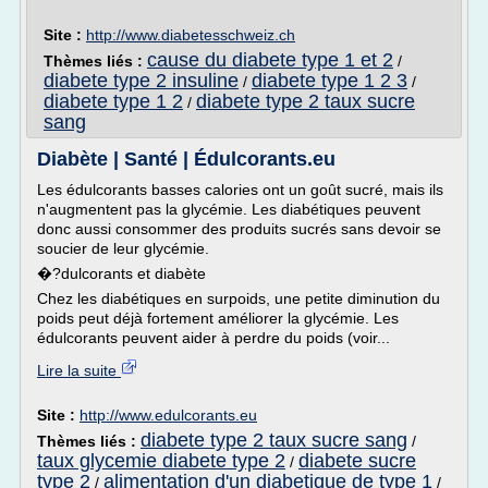
Site :
http://www.diabetesschweiz.ch
cause du diabete type 1 et 2
Thèmes liés :
/
diabete type 2 insuline
diabete type 1 2 3
/
/
diabete type 1 2
diabete type 2 taux sucre
/
sang
Diabète | Santé | Édulcorants.eu
Les édulcorants basses calories ont un goût sucré, mais ils
n'augmentent pas la glycémie. Les diabétiques peuvent
donc aussi consommer des produits sucrés sans devoir se
soucier de leur glycémie.
�?dulcorants et diabète
Chez les diabétiques en surpoids, une petite diminution du
poids peut déjà fortement améliorer la glycémie. Les
édulcorants peuvent aider à perdre du poids (voir...
Lire la suite
Site :
http://www.edulcorants.eu
diabete type 2 taux sucre sang
Thèmes liés :
/
taux glycemie diabete type 2
diabete sucre
/
type 2
alimentation d'un diabetique de type 1
/
/