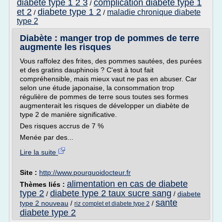
diabete type 1 2 3
complication diabete type 1
/
et 2
diabete type 1 2
maladie chronique diabete
/
/
type 2
Diabète : manger trop de pommes de terre
augmente les risques
Vous raffolez des frites, des pommes sautées, des purées
et des gratins dauphinois ? C'est à tout fait
compréhensible, mais mieux vaut ne pas en abuser. Car
selon une étude japonaise, la consommation trop
régulière de pommes de terre sous toutes ses formes
augmenterait les risques de développer un diabète de
type 2 de manière significative.
Des risques accrus de 7 %
Menée par des...
Lire la suite
Site :
http://www.pourquoidocteur.fr
alimentation en cas de diabete
Thèmes liés :
type 2
diabete type 2 taux sucre sang
/
/
diabete
sante
type 2 nouveau
/
/
riz complet et diabete type 2
diabete type 2