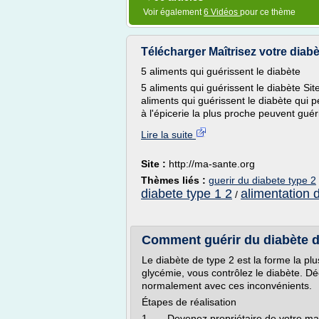
Voir également
6 Vidéos
pour ce thème
Télécharger Maîtrisez votre diabèt
5 aliments qui guérissent le diabète
5 aliments qui guérissent le diabète Si
aliments qui guérissent le diabète qui 
à l'épicerie la plus proche peuvent guérir
Lire la suite
Site :
http://ma-sante.org
Thèmes liés :
guerir du diabete type 2
diabete type 1 2
alimentation 
/
Comment guérir du diabète de
Le diabète de type 2 est la forme la pl
glycémie, vous contrôlez le diabète. D
normalement avec ces inconvénients.
Étapes de réalisation
1. Devenez propriétaire de votre mal