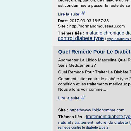
cécité, d'amputation, de maladie du rei
est condamnée à passer le reste de sa v
Lire la suite
Date:
2017-03-03 18:57:38
Site :
http://normandmousseau.com
maladie chronique dia
Thèmes liés :
control diabete type
/
type 2 diabetes m
Quel Remède Pour Le Diabète
Augmenter La Libido Masculine Quel R
Sans Médicaments?
Quel Remède Pour Traiter Le Diabète 
Comment lutter contre le diabète type
condition et les traitements médicaux p
Nous allons voir comme...
Lire la suite
Site :
https://www.libidohomme.com
traitement diabete t
Thèmes liés :
naturel
/
traitement naturel du diabete 
remede contre le diabete type 2