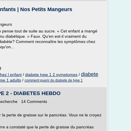
enfants | Nos Petits Mangeurs
angeurs
 pense tout de suite au sucre. « Cet enfant a mangé
enu diabétique. » Faux. Qu'en est-il vraiment du
e diabète? Comment reconnaître les symptômes chez
squ'on...
g
diabete
ez l enfant
/
diabete type 1 2 symptomes
/
pe 1 adults
/
comment guerir du diabete de type 1
E 2 - DIABETES HEBDO
 Recherche 14 Comments
r la perte de graisse sur le pancréas. Vous ne le croyez
rre a constaté que la perte de graisse du pancréas