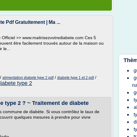
e Pdf Gratuitement | Ma ...
te Officiel >> www.maitrisezvotrediabete.com Ces 5
peuvent être facilement trouvés autour de la maison ou
 le...
Thèm
g
/
/
/
g
alimentation diabete type 2 pdf
diabete type 1 et 2 pdf
diabete type 2
na
g
t
 type 2 ? ~ Traitement de diabete
a
us commune de diabète. Si vous contrôlez le taux de
t
écouvrir quelques mesures à prendre pour vivre
d
t
t
adie.