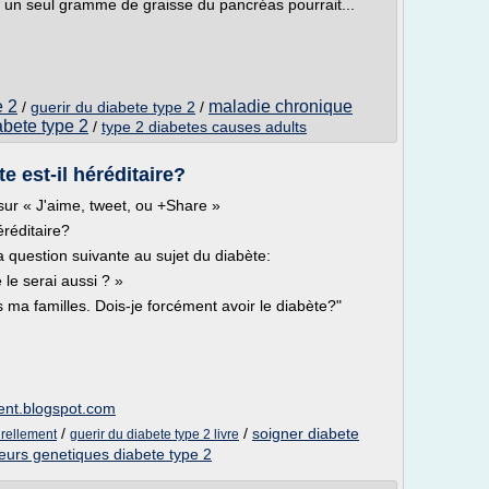
e un seul gramme de graisse du pancréas pourrait...
e 2
maladie chronique
/
guerir du diabete type 2
/
abete type 2
/
type 2 diabetes causes adults
e est-il héréditaire?
sur « J'aime, tweet, ou +Share »
éréditaire?
question suivante au sujet du diabète:
 le serai aussi ? »
s ma familles. Dois-je forcément avoir le diabète?"
ment.blogspot.com
/
/
soigner diabete
urellement
guerir du diabete type 2 livre
teurs genetiques diabete type 2