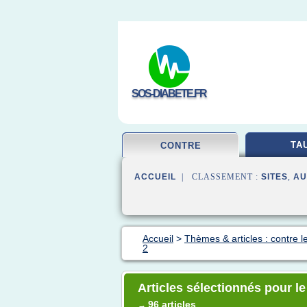
SOS-DIABETE.FR
TA
CONTRE
ACCUEIL
| CLASSEMENT :
SITES
,
AU
Accueil
>
Thèmes & articles : contre l
2
Articles sélectionnés pour le
96 articles
→