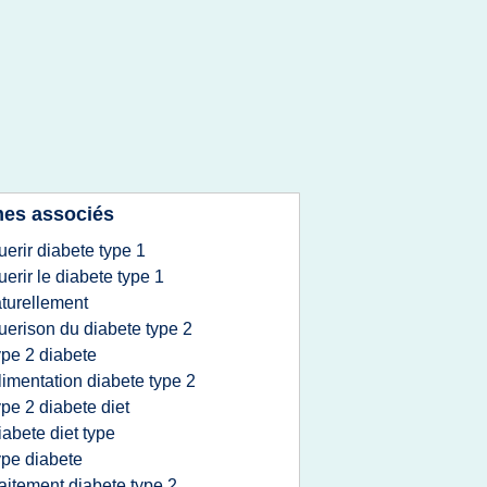
es associés
uerir diabete type 1
uerir le diabete type 1
turellement
uerison du diabete type 2
ype 2 diabete
limentation diabete type 2
ype 2 diabete diet
iabete diet type
ype diabete
raitement diabete type 2