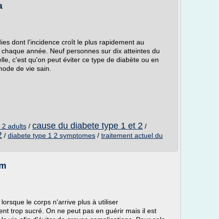
a
es dont l'incidence croît le plus rapidement au
chaque année. Neuf personnes sur dix atteintes du
le, c'est qu'on peut éviter ce type de diabète ou en
mode de vie sain.
cause du diabete type 1 et 2
 2 adults
/
/
2
/
diabete type 1 2 symptomes
/
traitement actuel du
om
orsque le corps n'arrive plus à utiliser
t trop sucré. On ne peut pas en guérir mais il est