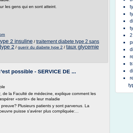
r les gens qui en sont atteint.
t
t
d
t
com
2
type 2 insuline
traitement diabete type 2 sans
/
p
 type 2
taux glycemie
/
guerir du diabete type 2
/
d
r
t
d
c’est possible - SERVICE DE ...
r
ty
ble
r, de la Faculté de médecine, explique comment les
espérer «sortir» de leur maladie
 preuve? Plusieurs patients y sont parvenus. La
oeuvre puisse s'avérer plus compliquée:...