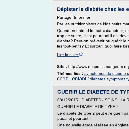
Dépister le diabète chez les 
Partager Imprimer
Par les nutritionnistes de Nos petits m
Quand on entend le mot « diabète », on
trop de sucre, c'est pourquoi il est dev
diabète? Peut-on prévenir ou guérir l
les tout-petits? Et surtout, quoi faire lor
Lire la suite
Site :
http://www.nospetitsmangeurs.or
Thèmes liés :
symptomes du diabete ch
chez l enfant
/
diabetes symptoms ty
GUERIR LE DIABETE DE TYP
08/12/2015 DIABETES - SOINS , La
GUERIR LE DIABETE DE TYPE 2
Le diabète de type 2 peut être guéri pa
pas... et pourtant !
Une nouvelle étude réalisée en Anglete