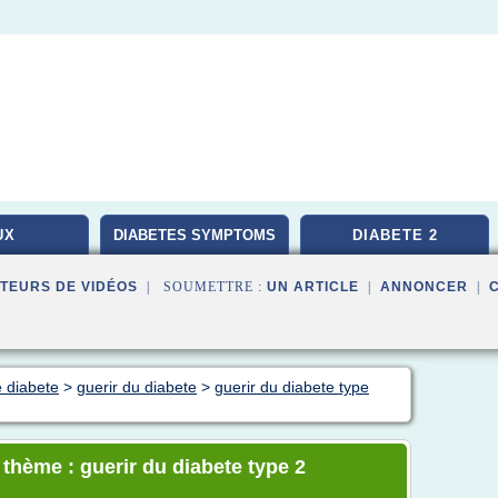
UX
DIABETES SYMPTOMS
DIABETE 2
TEURS DE VIDÉOS
| SOUMETTRE :
UN ARTICLE
|
ANNONCER
|
e diabete
>
guerir du diabete
>
guerir du diabete type
 thème : guerir du diabete type 2