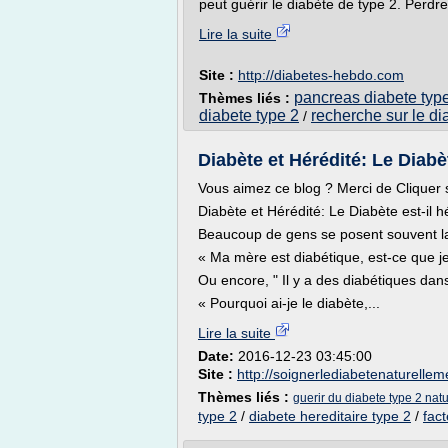
peut guérir le diabète de type 2. Perdr
Lire la suite
Site :
http://diabetes-hebdo.com
pancreas diabete typ
Thèmes liés :
diabete type 2
recherche sur le di
/
Diabète et Hérédité: Le Diabèt
Vous aimez ce blog ? Merci de Cliquer 
Diabète et Hérédité: Le Diabète est-il h
Beaucoup de gens se posent souvent la 
« Ma mère est diabétique, est-ce que je
Ou encore, " Il y a des diabétiques dan
« Pourquoi ai-je le diabète,...
Lire la suite
Date:
2016-12-23 03:45:00
Site :
http://soignerlediabetenaturelle
Thèmes liés :
guerir du diabete type 2 nat
type 2
/
diabete hereditaire type 2
/
fac