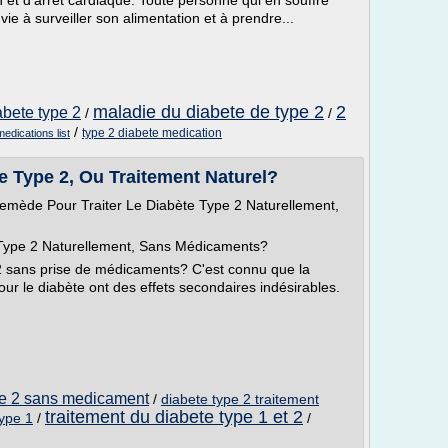
n et d'arrêt cardiaque. Toute personne qui en souffre
ie à surveiller son alimentation et à prendre...
maladie du diabete de type 2
2
bete type 2
/
/
/
type 2 diabete medication
edications list
 Type 2, Ou Traitement Naturel?
emède Pour Traiter Le Diabète Type 2 Naturellement,
Type 2 Naturellement, Sans Médicaments?
 2 sans prise de médicaments? C'est connu que la
our le diabète ont des effets secondaires indésirables.
ype 2 sans medicament
/
diabete type 2 traitement
traitement du diabete type 1 et 2
type 1
/
/