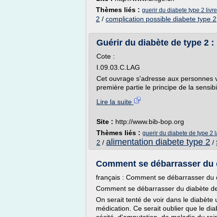
Thèmes liés :
guerir du diabete type 2 livre
2
/
complication possible diabete type 2
Guérir du diabète de type 2
Cote :
I.09.03.C.LAG
Cet ouvrage s'adresse aux personnes vi
première partie le principe de la sensibi
Lire la suite
Site :
http://www.bib-bop.org
Thèmes liés :
guerir du diabete de type 2 
alimentation diabete type 2
2
/
/
Comment se débarrasser du di
français : Comment se débarrasser du 
Comment se débarrasser du diabète de 
On serait tenté de voir dans le diabète
médication. Ce serait oublier que le d