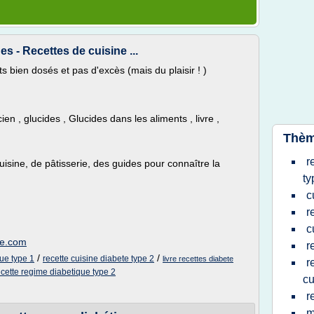
s - Recettes de cuisine ...
s bien dosés et pas d'excès (mais du plaisir ! )
ien , glucides , Glucides dans les aliments , livre ,
Thèm
r
cuisine, de pâtisserie, des guides pour connaître la
ty
c
r
c
ue.com
r
/
/
que type 1
recette cuisine diabete type 2
livre recettes diabete
r
ecette regime diabetique type 2
cu
r
m