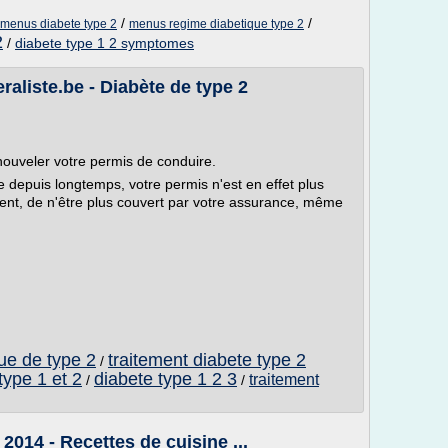
/
/
menus diabete type 2
menus regime diabetique type 2
2
/
diabete type 1 2 symptomes
aliste.be - Diabète de type 2
nouveler votre permis de conduire.
depuis longtemps, votre permis n'est en effet plus
dent, de n'être plus couvert par votre assurance, même
ue de type 2
traitement diabete type 2
/
type 1 et 2
diabete type 1 2 3
traitement
/
/
014 - Recettes de cuisine ...