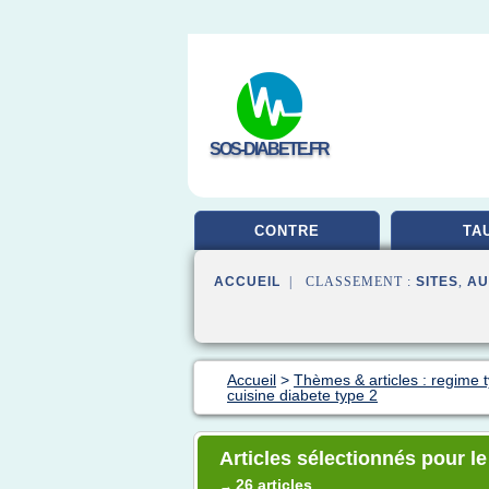
SOS-DIABETE.FR
CONTRE
TA
ACCUEIL
| CLASSEMENT :
SITES
,
AU
Accueil
>
Thèmes & articles : regime 
cuisine diabete type 2
Articles sélectionnés pour le
26 articles
→