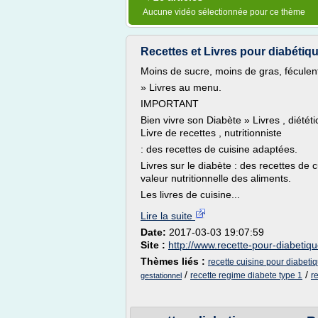
Aucune vidéo sélectionnée pour ce thème
Recettes et Livres pour diabétique
Moins de sucre, moins de gras, féculent
» Livres au menu.
IMPORTANT
Bien vivre son Diabète » Livres , diététic
Livre de recettes , nutritionniste
: des recettes de cuisine adaptées.
Livres sur le diabète : des recettes de 
valeur nutritionnelle des aliments.
Les livres de cuisine...
Lire la suite
Date:
2017-03-03 19:07:59
Site :
http://www.recette-pour-diabetiq
Thèmes liés :
recette cuisine pour diabeti
/
/
recette regime diabete type 1
r
gestationnel