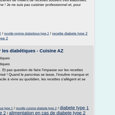
izaines de milliers de recettes souvent très élaborées.
e ! Je ne suis pas cuisinier professionnel et, pour
/
/
recette diabete type 2
2
recette regime diabetique type 2
type 2
les diabétiques - Cuisine AZ
tiques
tiques
e. Et pas question de faire l'impasse sur les recettes
risé ! Quand le pancréas se lasse, l'insuline manque et
cile à vivre au quotidien, les recettes s'allègent et se
diabete type 1
/
/
que type 1
recette cuisine diabete type 2
e 2
alimentation en cas de diabete type 2
/