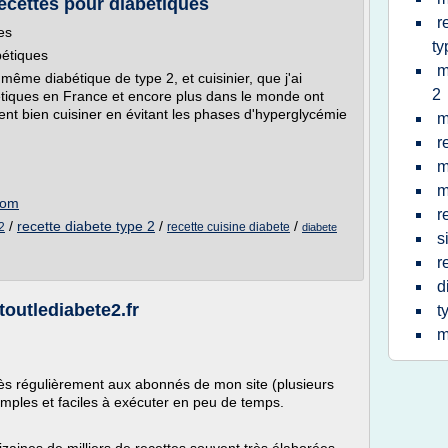
ecettes pour diabétiques
r
es
ty
bétiques
m
même diabétique de type 2, et cuisinier, que j'ai
2
étiques en France et encore plus dans le monde ont
t bien cuisiner en évitant les phases d'hyperglycémie
m
r
m
m
com
r
/
recette diabete type 2
/
/
2
recette cuisine diabete
diabete
s
r
d
 toutlediabete2.fr
t
m
très régulièrement aux abonnés de mon site (plusieurs
imples et faciles à exécuter en peu de temps.