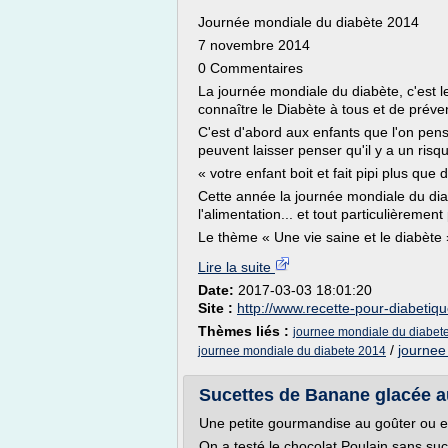
Journée mondiale du diabète 2014
7 novembre 2014
0 Commentaires
La journée mondiale du diabète, c'est l
connaître le Diabète à tous et de préveni
C'est d'abord aux enfants que l'on pense
peuvent laisser penser qu'il y a un risqu
« votre enfant boit et fait pipi plus que d
Cette année la journée mondiale du dia
l'alimentation... et tout particulièrement
Le thème « Une vie saine et le diabète »
Lire la suite
Date:
2017-03-03 18:01:20
Site :
http://www.recette-pour-diabetiq
Thèmes liés :
journee mondiale du diabe
/
journee
journee mondiale du diabete 2014
Sucettes de Banane glacée a
Une petite gourmandise au goûter ou e
On a testé le chocolat Poulain sans sucr