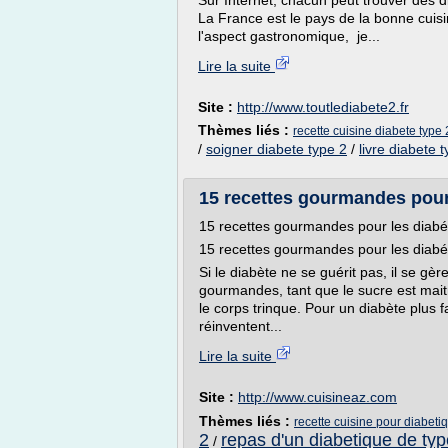
Sur Internet, chacun peut trouver des d
La France est le pays de la bonne cuisin
l'aspect gastronomique, je...
Lire la suite
Site :
http://www.toutlediabete2.fr
Thèmes liés :
recette cuisine diabete type 
/
soigner diabete type 2
/
livre diabete 
15 recettes gourmandes pour 
15 recettes gourmandes pour les diabé
15 recettes gourmandes pour les diabé
Si le diabète ne se guérit pas, il se gèr
gourmandes, tant que le sucre est mait
le corps trinque. Pour un diabète plus fa
réinventent...
Lire la suite
Site :
http://www.cuisineaz.com
Thèmes liés :
recette cuisine pour diabeti
2
repas d'un diabetique de typ
/