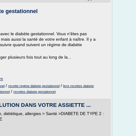
te gestationnel
 avec le diabète gestationnel. Vous n'êtes pas
ais aussi la santé de votre enfant à naître. Il y a
 suivre quand suivent un régime de diabète
r plusieurs fois tout au long de la...
om
/
/
nnel
recette regime diabete gestationnel
livre recettes diabete
/
tionnel
recettes diabete gestationnel
OLUTION DANS VOTRE ASSIETTE ...
en, diététique, allergies > Santé >DIABETE DE TYPE 2 :
E