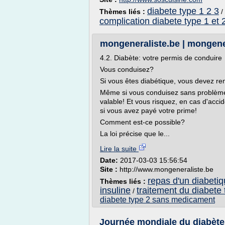
diabete type 1 2 3
Thèmes liés :
/
complication diabete type 1 et 
mongeneraliste.be | mongener
4.2. Diabète: votre permis de conduire
Vous conduisez?
Si vous êtes diabétique, vous devez re
Même si vous conduisez sans problème 
valable! Et vous risquez, en cas d'acci
si vous avez payé votre prime!
Comment est-ce possible?
La loi précise que le...
Lire la suite
Date:
2017-03-03 15:56:54
Site :
http://www.mongeneraliste.be
repas d'un diabetiq
Thèmes liés :
insuline
traitement du diabete 
/
diabete type 2 sans medicament
Journée mondiale du diabète 2