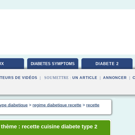
UX
DIABETES SYMPTOMS
DIABETE 2
TEURS DE VIDÉOS
| SOUMETTRE :
UN ARTICLE
|
ANNONCER
|
type diabetique
>
regime diabetique recette
>
recette
 thème : recette cuisine diabete type 2