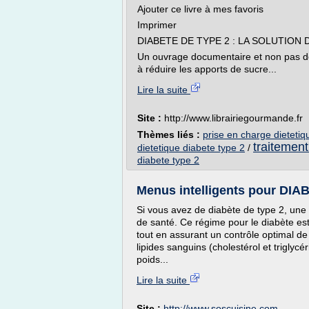
Ajouter ce livre à mes favoris
Imprimer
DIABETE DE TYPE 2 : LA SOLUTION
Un ouvrage documentaire et non pas de
à réduire les apports de sucre...
Lire la suite
Site :
http://www.librairiegourmande.fr
Thèmes liés :
prise en charge dietetiq
traitement
dietetique diabete type 2
/
diabete type 2
Menus intelligents pour DIA
Si vous avez de diabète de type 2, une
de santé. Ce régime pour le diabète es
tout en assurant un contrôle optimal de 
lipides sanguins (cholestérol et triglycé
poids...
Lire la suite
Site :
http://www.soscuisine.com