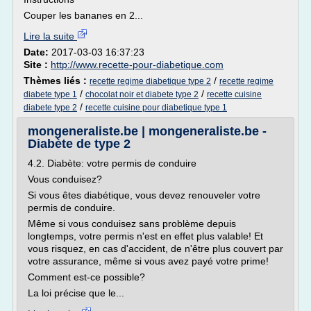
Couper les bananes en 2...
Lire la suite
Date:
2017-03-03 16:37:23
Site :
http://www.recette-pour-diabetique.com
Thèmes liés :
/
recette regime diabetique type 2
recette regime
/
/
diabete type 1
chocolat noir et diabete type 2
recette cuisine
/
diabete type 2
recette cuisine pour diabetique type 1
mongeneraliste.be | mongeneraliste.be -
Diabète de type 2
4.2. Diabète: votre permis de conduire
Vous conduisez?
Si vous êtes diabétique, vous devez renouveler votre
permis de conduire.
Même si vous conduisez sans problème depuis
longtemps, votre permis n'est en effet plus valable! Et
vous risquez, en cas d'accident, de n'être plus couvert par
votre assurance, même si vous avez payé votre prime!
Comment est-ce possible?
La loi précise que le...