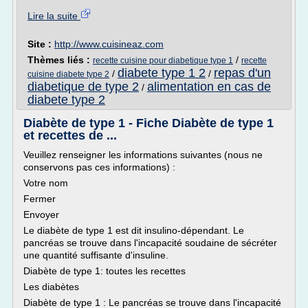
Lire la suite
Site :
http://www.cuisineaz.com
Thèmes liés :
/
recette cuisine pour diabetique type 1
recette
diabete type 1 2
repas d'un
/
/
cuisine diabete type 2
diabetique de type 2
alimentation en cas de
/
diabete type 2
Diabète de type 1 - Fiche Diabète de type 1
et recettes de ...
Veuillez renseigner les informations suivantes (nous ne
conservons pas ces informations) :
Votre nom
Fermer
Envoyer
Le diabète de type 1 est dit insulino-dépendant. Le
pancréas se trouve dans l'incapacité soudaine de sécréter
une quantité suffisante d'insuline.
Diabète de type 1: toutes les recettes
Les diabètes
Diabète de type 1 : Le pancréas se trouve dans l'incapacité