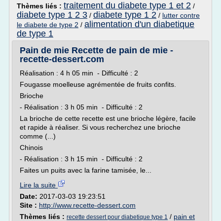
traitement du diabete type 1 et 2
Thèmes liés :
/
diabete type 1 2 3
diabete type 1 2
/
/
lutter contre
alimentation d'un diabetique
le diabete de type 2
/
de type 1
Pain de mie Recette de pain de mie -
recette-dessert.com
Réalisation : 4 h 05 min - Difficulté : 2
Fougasse moelleuse agrémentée de fruits confits.
Brioche
- Réalisation : 3 h 05 min - Difficulté : 2
La brioche de cette recette est une brioche légère, facile
et rapide à réaliser. Si vous recherchez une brioche
comme (...)
Chinois
- Réalisation : 3 h 15 min - Difficulté : 2
Faites un puits avec la farine tamisée, le...
Lire la suite
Date:
2017-03-03 19:23:51
Site :
http://www.recette-dessert.com
Thèmes liés :
/
pain et
recette dessert pour diabetique type 1