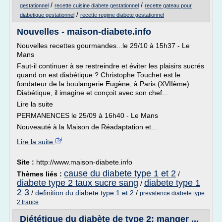
/
/
gestationnel
recette cuisine diabete gestationnel
recette gateau pour
/
diabetique gestationnel
recette regime diabete gestationnel
Nouvelles - maison-diabete.info
Nouvelles recettes gourmandes...le 29/10 à 15h37 - Le
Mans
Faut-il continuer à se restreindre et éviter les plaisirs sucrés
quand on est diabétique ? Christophe Touchet est le
fondateur de la boulangerie Eugène, à Paris (XVIIème).
Diabétique, il imagine et conçoit avec son chef...
Lire la suite
PERMANENCES le 25/09 à 16h40 - Le Mans
Nouveauté à la Maison de Réadaptation et...
Lire la suite
Site :
http://www.maison-diabete.info
cause du diabete type 1 et 2
Thèmes liés :
/
diabete type 2 taux sucre sang
diabete type 1
/
2 3
/
definition du diabete type 1 et 2
/
prevalence diabete type
2 france
Diététique du diabète de type 2: manger ...