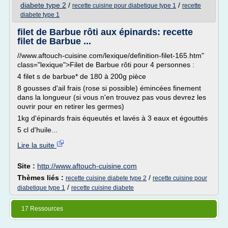
diabete type 2
/
/
recette cuisine pour diabetique type 1
recette
diabete type 1
filet de Barbue rôti aux épinards: recette
filet de Barbue ...
//www.aftouch-cuisine.com/lexique/definition-filet-165.htm"
class="lexique">Filet de Barbue rôti pour 4 personnes :
4 filet s de barbue* de 180 à 200g pièce
8 gousses d'ail frais (rose si possible) émincées finement
dans la longueur (si vous n'en trouvez pas vous devrez les
ouvrir pour en retirer les germes)
1kg d'épinards frais équeutés et lavés à 3 eaux et égouttés
5 cl d'huile...
Lire la suite
Site :
http://www.aftouch-cuisine.com
Thèmes liés :
/
recette cuisine diabete type 2
recette cuisine pour
/
diabetique type 1
recette cuisine diabete
17 Ressources