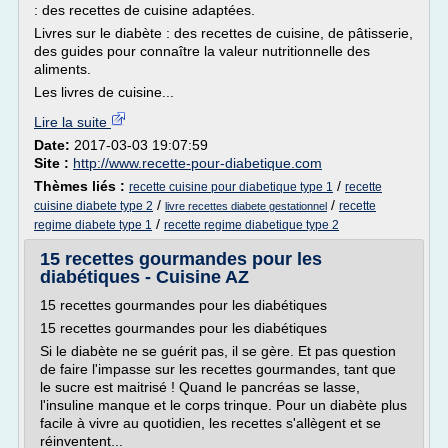
: des recettes de cuisine adaptées.
Livres sur le diabète : des recettes de cuisine, de pâtisserie,
des guides pour connaître la valeur nutritionnelle des
aliments.
Les livres de cuisine...
Lire la suite
Date:
2017-03-03 19:07:59
Site :
http://www.recette-pour-diabetique.com
Thèmes liés :
/
recette cuisine pour diabetique type 1
recette
/
/
cuisine diabete type 2
recette
livre recettes diabete gestationnel
/
regime diabete type 1
recette regime diabetique type 2
15 recettes gourmandes pour les
diabétiques - Cuisine AZ
15 recettes gourmandes pour les diabétiques
15 recettes gourmandes pour les diabétiques
Si le diabète ne se guérit pas, il se gère. Et pas question
de faire l'impasse sur les recettes gourmandes, tant que
le sucre est maitrisé ! Quand le pancréas se lasse,
l'insuline manque et le corps trinque. Pour un diabète plus
facile à vivre au quotidien, les recettes s'allègent et se
réinventent...