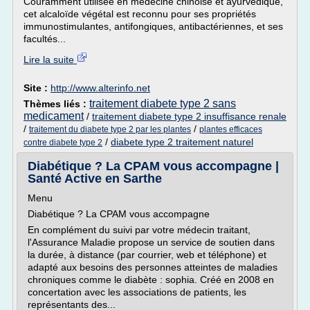
Couramment utilisée en médecine chinoise et ayurvédique,
cet alcaloïde végétal est reconnu pour ses propriétés
immunostimulantes, antifongiques, antibactériennes, et ses
facultés...
Lire la suite
Site :
http://www.alterinfo.net
traitement diabete type 2 sans
Thèmes liés :
medicament
/
traitement diabete type 2 insuffisance renale
/
/
traitement du diabete type 2 par les plantes
plantes efficaces
/
diabete type 2 traitement naturel
contre diabete type 2
Diabétique ? La CPAM vous accompagne |
Santé Active en Sarthe
Menu
Diabétique ? La CPAM vous accompagne
En complément du suivi par votre médecin traitant,
l'Assurance Maladie propose un service de soutien dans
la durée, à distance (par courrier, web et téléphone) et
adapté aux besoins des personnes atteintes de maladies
chroniques comme le diabète : sophia. Créé en 2008 en
concertation avec les associations de patients, les
représentants des...