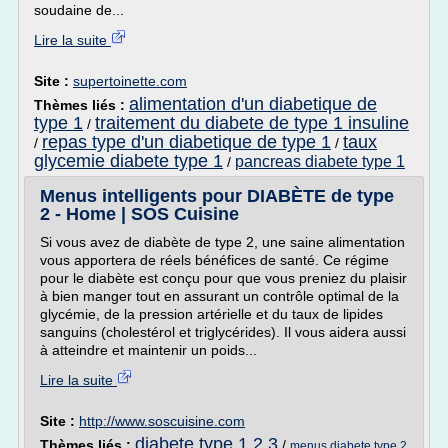
soudaine de...
Lire la suite
Site :
supertoinette.com
alimentation d'un diabetique de
Thèmes liés :
type 1
traitement du diabete de type 1 insuline
/
repas type d'un diabetique de type 1
taux
/
/
glycemie diabete type 1
pancreas diabete type 1
/
Menus intelligents pour DIABÈTE de type
2 - Home | SOS Cuisine
Si vous avez de diabète de type 2, une saine alimentation
vous apportera de réels bénéfices de santé. Ce régime
pour le diabète est conçu pour que vous preniez du plaisir
à bien manger tout en assurant un contrôle optimal de la
glycémie, de la pression artérielle et du taux de lipides
sanguins (cholestérol et triglycérides). Il vous aidera aussi
à atteindre et maintenir un poids...
Lire la suite
Site :
http://www.soscuisine.com
diabete type 1 2 3
Thèmes liés :
/
menus diabete type 2