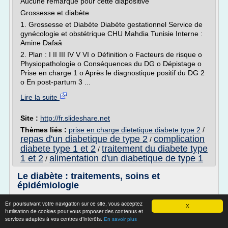
Aucune remarque pour cette diapositive
Grossesse et diabète
1. Grossesse et Diabète Diabète gestationnel Service de
gynécologie et obstétrique CHU Mahdia Tunisie Interne :
Amine Dafaâ
2. Plan : I II III IV V VI o Définition o Facteurs de risque o
Physiopathologie o Conséquences du DG o Dépistage o
Prise en charge 1 o Après le diagnostique positif du DG 2
o En post-partum 3 ...
Lire la suite
Site :
http://fr.slideshare.net
Thèmes liés :
prise en charge dietetique diabete type 2
/
repas d'un diabetique de type 2
complication
/
diabete type 1 et 2
traitement du diabete type
/
1 et 2
alimentation d'un diabetique de type 1
/
Le diabète : traitements, soins et
épidémiologie
Pour en savoir plus
En poursuivant votre navigation sur ce site, vous acceptez
X
l'utilisation de cookies pour vous proposer des contenus et
Introduction
services adaptés à vos centres d'intérêts.
En savoir plus
"Le diabète sucré est une affection chronique, caractérisée