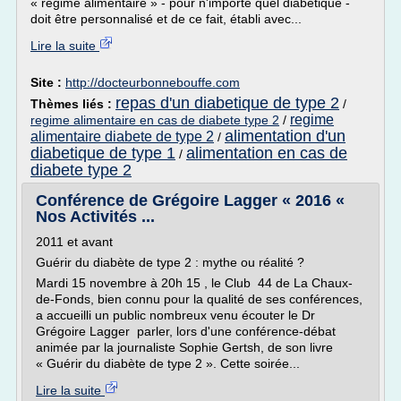
« régime alimentaire » - pour n'importe quel diabétique -
doit être personnalisé et de ce fait, établi avec...
Lire la suite
Site :
http://docteurbonnebouffe.com
repas d'un diabetique de type 2
Thèmes liés :
/
regime
regime alimentaire en cas de diabete type 2
/
alimentation d'un
alimentaire diabete de type 2
/
diabetique de type 1
alimentation en cas de
/
diabete type 2
Conférence de Grégoire Lagger « 2016 «
Nos Activités ...
2011 et avant
Guérir du diabète de type 2 : mythe ou réalité ?
Mardi 15 novembre à 20h 15 , le Club 44 de La Chaux-
de-Fonds, bien connu pour la qualité de ses conférences,
a accueilli un public nombreux venu écouter le Dr
Grégoire Lagger parler, lors d'une conférence-débat
animée par la journaliste Sophie Gertsh, de son livre
« Guérir du diabète de type 2 ». Cette soirée...
Lire la suite