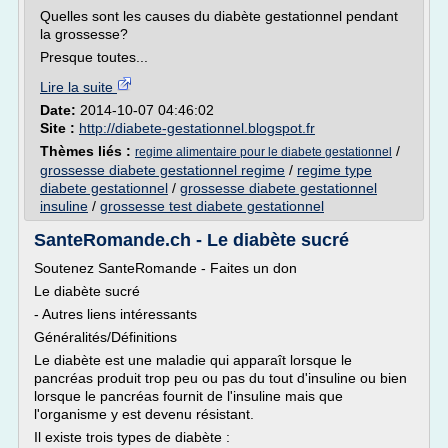
Quelles sont les causes du diabète gestationnel pendant
la grossesse?
Presque toutes...
Lire la suite
Date:
2014-10-07 04:46:02
Site :
http://diabete-gestationnel.blogspot.fr
Thèmes liés :
/
regime alimentaire pour le diabete gestationnel
grossesse diabete gestationnel regime
/
regime type
diabete gestationnel
/
grossesse diabete gestationnel
insuline
/
grossesse test diabete gestationnel
SanteRomande.ch - Le diabète sucré
Soutenez SanteRomande - Faites un don
Le diabète sucré
- Autres liens intéressants
Généralités/Définitions
Le diabète est une maladie qui apparaît lorsque le
pancréas produit trop peu ou pas du tout d'insuline ou bien
lorsque le pancréas fournit de l'insuline mais que
l'organisme y est devenu résistant.
Il existe trois types de diabète :