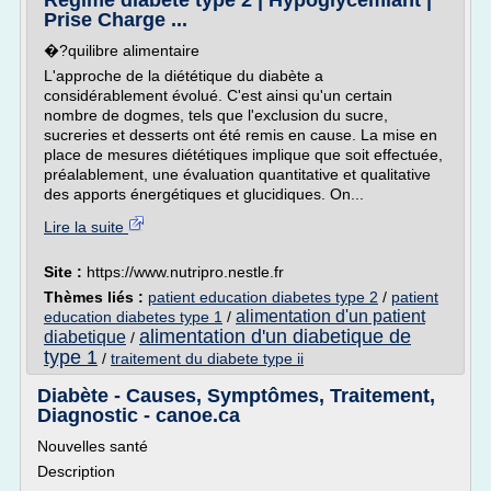
Régime diabete type 2 | Hypoglycémiant |
Prise Charge ...
�?quilibre alimentaire
L'approche de la diététique du diabète a
considérablement évolué. C'est ainsi qu'un certain
nombre de dogmes, tels que l'exclusion du sucre,
sucreries et desserts ont été remis en cause. La mise en
place de mesures diététiques implique que soit effectuée,
préalablement, une évaluation quantitative et qualitative
des apports énergétiques et glucidiques. On...
Lire la suite
Site :
https://www.nutripro.nestle.fr
Thèmes liés :
patient education diabetes type 2
/
patient
alimentation d'un patient
education diabetes type 1
/
alimentation d'un diabetique de
diabetique
/
type 1
/
traitement du diabete type ii
Diabète - Causes, Symptômes, Traitement,
Diagnostic - canoe.ca
Nouvelles santé
Description