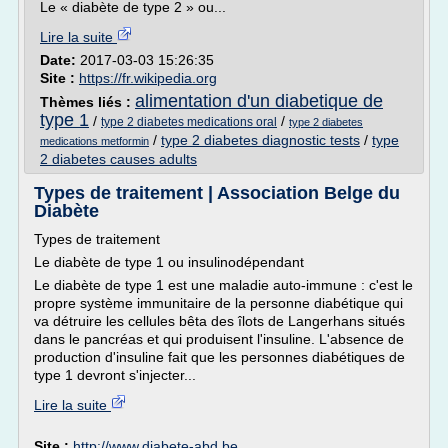
Le « diabète de type 2 » ou...
Lire la suite
Date:
2017-03-03 15:26:35
Site :
https://fr.wikipedia.org
alimentation d'un diabetique de
Thèmes liés :
type 1
/
/
type 2 diabetes medications oral
type 2 diabetes
/
type 2 diabetes diagnostic tests
/
type
medications metformin
2 diabetes causes adults
Types de traitement | Association Belge du
Diabète
Types de traitement
Le diabète de type 1 ou insulinodépendant
Le diabète de type 1 est une maladie auto-immune : c'est le
propre système immunitaire de la personne diabétique qui
va détruire les cellules bêta des îlots de Langerhans situés
dans le pancréas et qui produisent l'insuline. L'absence de
production d'insuline fait que les personnes diabétiques de
type 1 devront s'injecter...
Lire la suite
Site :
http://www.diabete-abd.be