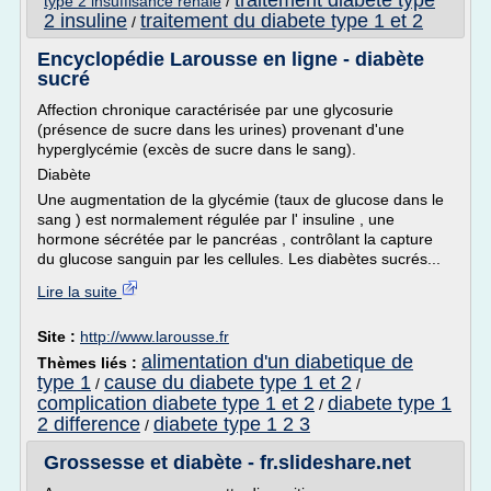
traitement diabete type
type 2 insuffisance renale
/
2 insuline
traitement du diabete type 1 et 2
/
Encyclopédie Larousse en ligne - diabète
sucré
Affection chronique caractérisée par une glycosurie
(présence de sucre dans les urines) provenant d'une
hyperglycémie (excès de sucre dans le sang).
Diabète
Une augmentation de la glycémie (taux de glucose dans le
sang ) est normalement régulée par l' insuline , une
hormone sécrétée par le pancréas , contrôlant la capture
du glucose sanguin par les cellules. Les diabètes sucrés...
Lire la suite
Site :
http://www.larousse.fr
alimentation d'un diabetique de
Thèmes liés :
type 1
cause du diabete type 1 et 2
/
/
complication diabete type 1 et 2
diabete type 1
/
2 difference
diabete type 1 2 3
/
Grossesse et diabète - fr.slideshare.net