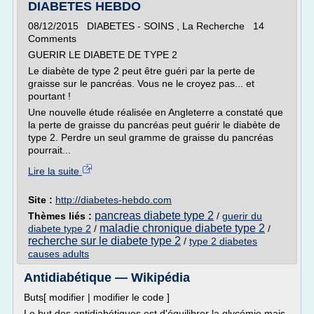
DIABETES HEBDO
08/12/2015 DIABETES - SOINS , La Recherche 14
Comments
GUERIR LE DIABETE DE TYPE 2
Le diabète de type 2 peut être guéri par la perte de
graisse sur le pancréas. Vous ne le croyez pas... et
pourtant !
Une nouvelle étude réalisée en Angleterre a constaté que
la perte de graisse du pancréas peut guérir le diabète de
type 2. Perdre un seul gramme de graisse du pancréas
pourrait...
Lire la suite
Site :
http://diabetes-hebdo.com
pancreas diabete type 2
Thèmes liés :
/
guerir du
maladie chronique diabete type 2
diabete type 2
/
/
recherche sur le diabete type 2
/
type 2 diabetes
causes adults
Antidiabétique — Wikipédia
Buts[ modifier | modifier le code ]
Le but des antidiabétiques est d'équilibrer la glycémie mais