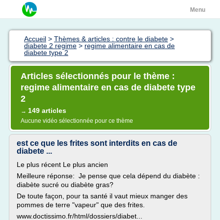
Menu
Accueil
>
Thèmes & articles : contre le diabete
>
diabete 2 regime
>
regime alimentaire en cas de
diabete type 2
Articles sélectionnés pour le thème :
regime alimentaire en cas de diabete type
2
149 articles
→
Aucune vidéo sélectionnée pour ce thème
est ce que les frites sont interdits en cas de
diabete ...
Le plus récent Le plus ancien
Meilleure réponse: Je pense que cela dépend du diabète :
diabète sucré ou diabète gras?
De toute façon, pour ta santé il vaut mieux manger des
pommes de terre "vapeur" que des frites.
www.doctissimo.fr/html/dossiers/diabet...