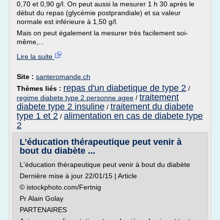
0,70 et 0,90 g/l. On peut aussi la mesurer 1 h 30 après le
début du repas (glycémie postprandiale) et sa valeur
normale est inférieure à 1,50 g/l.
Mais on peut également la mesurer très facilement soi-
même,...
Lire la suite
Site :
santeromande.ch
repas d'un diabetique de type 2
Thèmes liés :
/
traitement
regime diabete type 2 personne agee
/
diabete type 2 insuline
traitement du diabete
/
type 1 et 2
alimentation en cas de diabete type
/
2
L’éducation thérapeutique peut venir à
bout du diabète ...
L'éducation thérapeutique peut venir à bout du diabète
Dernière mise à jour 22/01/15 | Article
© istockphoto.com/Fertnig
Pr Alain Golay
PARTENAIRES