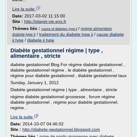
Lire la suite
Date:
2017-03-02 11:15:00
Site :
http://planet-vie.ens.fr
Thèmes liés :
/
regime alimentaire
cause of diabetes type ii
/
traitement du diabete type ii
/
cause diabete
diabete type ii
ii type
/
diabete ii type
Diabète gestationnel régime | type ,
alimentaire , stricte
diabète gestationnel Blog For régime diabète gestationnel ,
diabète gestationnel régime , le diabète gestationnel ,
régime pour diabète gestationnel , diabète gestationnel taux
Sunday, January 1, 2012
Diabète gestationnel régime | type , alimentaire , stricte
régime diabète gestationnel grossesse , forum régime
diabète gestationnel , régime pour diabète gestationnel,
regime...
Lire la suite
Date:
2014-10-07 04:46:02
Site :
http://diabete-gestationnel.blogspot.com
Thèmes liés :
prise de poids grossesse avec diabete