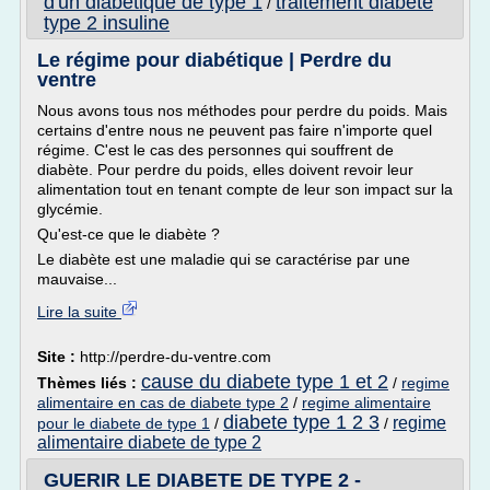
d'un diabetique de type 1
traitement diabete
/
type 2 insuline
Le régime pour diabétique | Perdre du
ventre
Nous avons tous nos méthodes pour perdre du poids. Mais
certains d'entre nous ne peuvent pas faire n'importe quel
régime. C'est le cas des personnes qui souffrent de
diabète. Pour perdre du poids, elles doivent revoir leur
alimentation tout en tenant compte de leur son impact sur la
glycémie.
Qu'est-ce que le diabète ?
Le diabète est une maladie qui se caractérise par une
mauvaise...
Lire la suite
Site :
http://perdre-du-ventre.com
cause du diabete type 1 et 2
Thèmes liés :
/
regime
alimentaire en cas de diabete type 2
/
regime alimentaire
diabete type 1 2 3
regime
pour le diabete de type 1
/
/
alimentaire diabete de type 2
GUERIR LE DIABETE DE TYPE 2 -