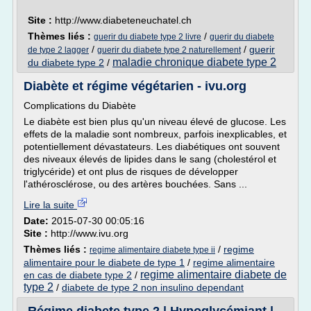
Site :
http://www.diabeteneuchatel.ch
Thèmes liés :
/
guerir du diabete type 2 livre
guerir du diabete
/
/
guerir
de type 2 lagger
guerir du diabete type 2 naturellement
maladie chronique diabete type 2
du diabete type 2
/
Diabète et régime végétarien - ivu.org
Complications du Diabète
Le diabète est bien plus qu'un niveau élevé de glucose. Les
effets de la maladie sont nombreux, parfois inexplicables, et
potentiellement dévastateurs. Les diabétiques ont souvent
des niveaux élevés de lipides dans le sang (cholestérol et
triglycéride) et ont plus de risques de développer
l'athérosclérose, ou des artères bouchées. Sans ...
Lire la suite
Date:
2015-07-30 00:05:16
Site :
http://www.ivu.org
Thèmes liés :
/
regime
regime alimentaire diabete type ii
alimentaire pour le diabete de type 1
/
regime alimentaire
regime alimentaire diabete de
en cas de diabete type 2
/
type 2
/
diabete de type 2 non insulino dependant