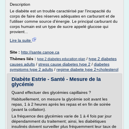
Description
Le diabète est un trouble caractérisé par l'incapacité du
corps de faire des réserves adéquates en carburant et de
l'utiliser comme source d'énergie. Le principal carburant du
corps humain est un type de sucre appelé glucose qui
provient...
Lire la suite
Site :
http://sante.canoe.ca
Thèmes liés :
/
type 2 diabetes
type 2 diabetes education plan
causes adults
/
stress cause diabetes type 2
/
diabetes
symptoms type 2 adults
/
regime diabete type 2+cholesterol
Diabète Estrie - Santé - Mesure de la
glycémie
Quand effectuer des glycémies capillaires ?
Habituellement, on mesure la glycémie soit avant les
repas, 1 à 2 heures après les repas et en fin de soirée
(avant la collation).
La fréquence des glycémies varie de 1 à 4 fois par jour
dépendamment du traitement; ainsi, les diabétiques
insulinés doivent surveiller plus fréquemment leur taux de