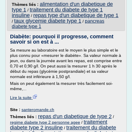
alimentation d'un diabetique de
Thèmes liés :
type 1
traitement du diabete de type 1
/
insuline
repas type d'un diabetique de type 1
/
taux glycemie diabete type 1
pancreas
/
/
diabete type 1
Diabète: pourquoi il progresse, comment
savoir si on est à ...
Sa mesure au laboratoire est le moyen le plus simple et le
plus connu pour «mesurer le diabète». Sa valeur normale à
jeun, ou dans la journée avant les repas, est comprise entre
0,70 et 0,90 g/l. On peut aussi la mesurer 1 h 30 après le
début du repas (glycémie postprandiale) et sa valeur
normale est inférieure à 1,50 g/l.
Mais on peut également la mesurer très facilement soi-
même,...
Lire la suite
Site :
santeromande.ch
repas d'un diabetique de type 2
Thèmes liés :
/
traitement
regime diabete type 2 personne agee
/
diabete type 2 insuline
traitement du diabete
/