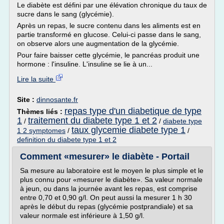
Le diabète est défini par une élévation chronique du taux de
sucre dans le sang (glycémie).
Après un repas, le sucre contenu dans les aliments est en
partie transformé en glucose. Celui-ci passe dans le sang,
on observe alors une augmentation de la glycémie.
Pour faire baisser cette glycémie, le pancréas produit une
hormone : l'insuline. L'insuline se lie à un...
Lire la suite
Site :
dinnosante.fr
repas type d'un diabetique de type
Thèmes liés :
1
traitement du diabete type 1 et 2
/
/
diabete type
taux glycemie diabete type 1
1 2 symptomes
/
/
definition du diabete type 1 et 2
Comment «mesurer» le diabète - Portail
Sa mesure au laboratoire est le moyen le plus simple et le
plus connu pour «mesurer le diabète». Sa valeur normale
à jeun, ou dans la journée avant les repas, est comprise
entre 0,70 et 0,90 g/l. On peut aussi la mesurer 1 h 30
après le début du repas (glycémie postprandiale) et sa
valeur normale est inférieure à 1,50 g/l.