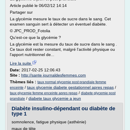
Article publié le 06/02/12 14:14
Partager sur
La glycémie mesure le taux de sucre dans le sang. Cet
examen sanguin sert à détecter un éventuel diabète.
© JPC_PROD_Fotolia
Qu'est-ce que la glycémie ?
La glycémie est la mesure du taux de sucre dans le sang .
Ce taux doit rester constant, malgré l'activité physique ou
l'apport nutritionnel de...
Lire la suite
Date:
2017-02-25 12:06:43
Site :
http://sante.journaldesfemmes.com
Thèmes liés :
taux normal glycemie post prandiale femme
/
taux glycemie diabete gestationnel apres repas
/
enceinte
/
taux glycemie femme enceinte apres repas
diabete glycemie post
/
diabete taux glycemie a jeun
prandiale
Diabète insulino-dépendant ou diabète de
type 1
somnolence, fatigue physique (asthénie)
maux de tête