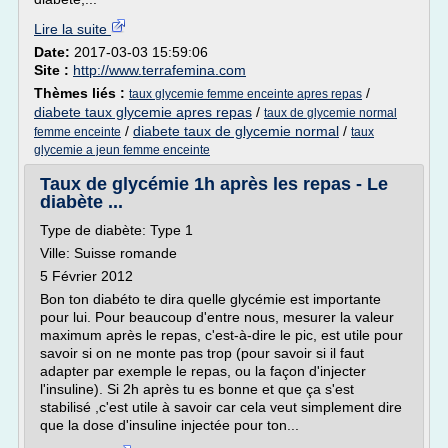
Lire la suite
Date:
2017-03-03 15:59:06
Site :
http://www.terrafemina.com
Thèmes liés :
/
taux glycemie femme enceinte apres repas
diabete taux glycemie apres repas
/
taux de glycemie normal
/
diabete taux de glycemie normal
/
femme enceinte
taux
glycemie a jeun femme enceinte
Taux de glycémie 1h après les repas - Le
diabète ...
Type de diabète: Type 1
Ville: Suisse romande
5 Février 2012
Bon ton diabéto te dira quelle glycémie est importante
pour lui. Pour beaucoup d'entre nous, mesurer la valeur
maximum après le repas, c'est-à-dire le pic, est utile pour
savoir si on ne monte pas trop (pour savoir si il faut
adapter par exemple le repas, ou la façon d'injecter
l'insuline). Si 2h après tu es bonne et que ça s'est
stabilisé ,c'est utile à savoir car cela veut simplement dire
que la dose d'insuline injectée pour ton...