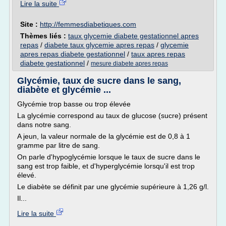
Lire la suite
Site :
http://femmesdiabetiques.com
Thèmes liés :
taux glycemie diabete gestationnel apres
repas
/
diabete taux glycemie apres repas
/
glycemie
apres repas diabete gestationnel
/
taux apres repas
diabete gestationnel
/
mesure diabete apres repas
Glycémie, taux de sucre dans le sang,
diabète et glycémie ...
Glycémie trop basse ou trop élevée
La glycémie correspond au taux de glucose (sucre) présent
dans notre sang.
A jeun, la valeur normale de la glycémie est de 0,8 à 1
gramme par litre de sang.
On parle d'hypoglycémie lorsque le taux de sucre dans le
sang est trop faible, et d'hyperglycémie lorsqu'il est trop
élevé.
Le diabète se définit par une glycémie supérieure à 1,26 g/l.
Il...
Lire la suite