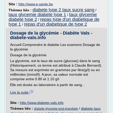
Site :
http://www.e-sante.be
diabete type 2 taux sucre sang
Thèmes liés :
/
taux glycemie diabete type 1
taux glycemie
/
diabete type 2
repas type d'un diabetique de
/
type 1
repas d'un diabetique de type 2
/
Dosage de la glycémie - Diabète Vals -
diabete-vals.info
Accueil Comprendre le diabète Les examens Dosage de
la glycémie
Dosage de la glycémie
La glycémie, est le taux de sucre (glucose) dans le sang
(Historiquement, ce terme est attribué à Claude Bernard).
Sa mesure est exprimée en grammes par litre(g/l) ou en
millimoles (mmol/l). A jeun, sa valeur normale est
comprise entre 0.80 et 1.10 g/l.
Elle est dosée au laboratoire à partir de sang...
Lire la suite
Site :
http://www.diabete-vals.info
Thèmes liés :
/
diabete taux
diabete glycemie post prandiale