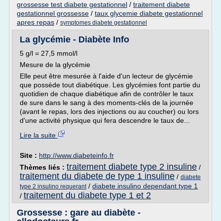
grossesse test diabete gestationnel
/
traitement diabete
gestationnel grossesse
/
taux glycemie diabete gestationnel
apres repas
/
symptomes diabete gestationnel
La glycémie - Diabète Info
5 g/l = 27,5 mmol/l
Mesure de la glycémie
Elle peut être mesurée à l'aide d'un lecteur de glycémie
que possède tout diabétique. Les glycémies font partie du
quotidien de chaque diabétique afin de contrôler le taux
de sure dans le sang à des moments-clés de la journée
(avant le repas, lors des injections ou au coucher) ou lors
d'une activité physique qui fera descendre le taux de...
Lire la suite
Site :
http://www.diabeteinfo.fr
traitement diabete type 2 insuline
Thèmes liés :
/
traitement du diabete de type 1 insuline
/
diabete
/
diabete insulino dependant type 1
type 2 insulino requerant
traitement du diabete type 1 et 2
/
Grossesse : gare au diabète -