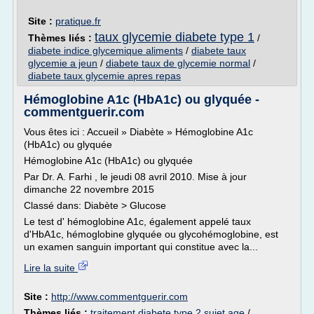
Site :
pratique.fr
taux glycemie diabete type 1
Thèmes liés :
/
diabete indice glycemique aliments
/
diabete taux
glycemie a jeun
/
diabete taux de glycemie normal
/
diabete taux glycemie apres repas
Hémoglobine A1c (HbA1c) ou glyquée -
commentguerir.com
Vous êtes ici : Accueil » Diabète » Hémoglobine A1c
(HbA1c) ou glyquée
Hémoglobine A1c (HbA1c) ou glyquée
Par Dr. A. Farhi , le jeudi 08 avril 2010. Mise à jour
dimanche 22 novembre 2015
Classé dans: Diabète > Glucose
Le test d' hémoglobine A1c, également appelé taux
d'HbA1c, hémoglobine glyquée ou glycohémoglobine, est
un examen sanguin important qui constitue avec la...
Lire la suite
Site :
http://www.commentguerir.com
Thèmes liés :
traitement diabete type 2 sujet age
/