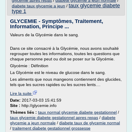
glycemie apres repas
/
diabete glycemie a jeun normale
/
taux glycemie diabete
diabete taux glycemie a jeun
/
type 1
GLYCEMIE - Symptômes, Traitement,
Information, Principe ...
Valeurs de la Glycémie dans le sang.
Dans ce site consacré à la Glycémie, nous avons souhaité
regrouper toutes les informations, toutes les questions que
chaque personne peut ou doit se poser sur la Glycémie.
Glycémie : Définition
La Glycémie est le niveau de glucose dans le sang.
Les aliments que nous mangeons contiennent des glucides,
tels que les sucres rapides ou les sucres lents....
Lire la suite
Date:
2017-03-03 15:41:59
Site :
http://glycemie.info
Thèmes liés :
taux normal glycemie diabete gestationnel
/
taux glycemie diabete gestationnel apres repas
/
diabete
glycemie a jeun normale
/
diabete taux de glycemie normal
/
traitement diabete gestationnel grossesse