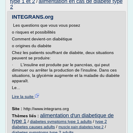
type 1 et 2
alimentation en cas de diabete type
/
2
INTEGRANS.org
Les questions que vous vous posez
o risques et possibilités
Comment devient-on diabétique
o origines du diabète
Chez les patients souffrant de diabète, deux situations
peuvent se produire:
· L'insuline est produite par le pancréas, qui peut
diminuer ou arrêter la production de l'insuline. Dans ces
situations, la glycémie augmente et la maladie du diabète
apparaît.
Le...
Lire la suite
Site :
http://www.integrans.org
alimentation d'un diabetique de
Thèmes liés :
type 1
/
diabetes symptoms type 1 adults
/
type 2
diabetes causes adults
/
/
muscle pain diabetes type 2
diabetes symptoms type 2 adults