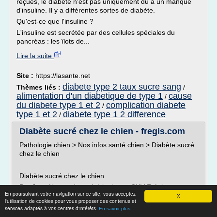
reçues, le diabète n'est pas uniquement du à un manque
d'insuline. Il y a différentes sortes de diabète.
Qu'est-ce que l'insuline ?
L'insuline est secrétée par des cellules spéciales du
pancréas : les îlots de...
Lire la suite
Site :
https://lasante.net
diabete type 2 taux sucre sang
Thèmes liés :
/
alimentation d'un diabetique de type 1
cause
/
du diabete type 1 et 2
complication diabete
/
type 1 et 2
diabete type 1 2 difference
/
Diabète sucré chez le chien - fregis.com
Pathologie chien > Nos infos santé chien > Diabète sucré
chez le chien
Diabète sucré chez le chien
Par Juan Hernandez, vétérinaire au CHV Frégis
En poursuivant votre navigation sur ce site, vous acceptez
X
Spécialiste en Médecine Interne, Diplomé de l'ACVIM et
l'utilisation de cookies pour vous proposer des contenus et
de l'ECVIM
services adaptés à vos centres d'intérêts.
En savoir plus