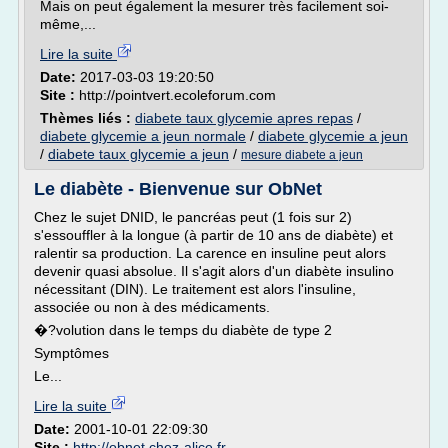
Mais on peut également la mesurer très facilement soi-
même,...
Lire la suite
Date:
2017-03-03 19:20:50
Site :
http://pointvert.ecoleforum.com
Thèmes liés :
diabete taux glycemie apres repas
/
diabete glycemie a jeun normale
/
diabete glycemie a jeun
/
diabete taux glycemie a jeun
/
mesure diabete a jeun
Le diabète - Bienvenue sur ObNet
Chez le sujet DNID, le pancréas peut (1 fois sur 2)
s'essouffler à la longue (à partir de 10 ans de diabète) et
ralentir sa production. La carence en insuline peut alors
devenir quasi absolue. Il s'agit alors d'un diabète insulino
nécessitant (DIN). Le traitement est alors l'insuline,
associée ou non à des médicaments.
�?volution dans le temps du diabète de type 2
Symptômes
Le...
Lire la suite
Date:
2001-10-01 22:09:30
Site :
http://obnet.chez-alice.fr