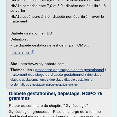
HbA1c comprise ente 7,0 et 8,0 : diabète non équilibré ; à
surveiller
HbA1c supérieure à 8,0 : diabète non équilibré ; revoir le
traitement
Diabète gestationnel (DG) :
Définition :
« Le diabète gestationnel est défini par l'OMS...
Lire la suite
Site :
http://www.aly-abbara.com
Thèmes liés :
grossesse depistage diabete gestationnel
/
traitement depistage du diabete gestationnel
/
depistage
/
diabete gestationnel oms
depistage diabete gestationnel
/
systematique
depistage diabete gestationnel cngof
Diabete gestationnel, depistage, HGPO 75
grammes
Retour au sommaire du chapitre " Gynécologie"
Gynécologie : grossesse - Prise en charge de la femme
dont le diabète est découvert pendant la grossesse : le