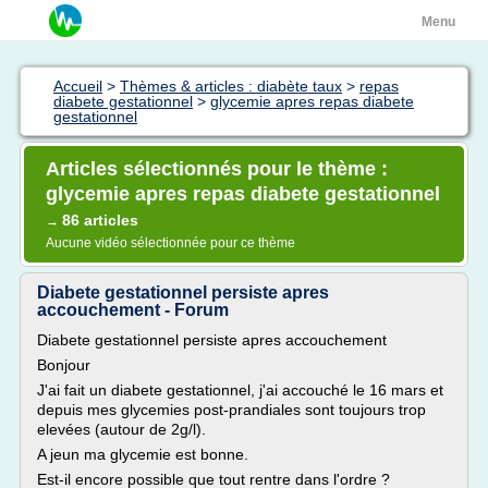
Menu
Accueil
>
Thèmes & articles : diabète taux
>
repas
diabete gestationnel
>
glycemie apres repas diabete
gestationnel
Articles sélectionnés pour le thème :
glycemie apres repas diabete gestationnel
86 articles
→
Aucune vidéo sélectionnée pour ce thème
Diabete gestationnel persiste apres
accouchement - Forum
Diabete gestationnel persiste apres accouchement
Bonjour
J'ai fait un diabete gestationnel, j'ai accouché le 16 mars et
depuis mes glycemies post-prandiales sont toujours trop
elevées (autour de 2g/l).
A jeun ma glycemie est bonne.
Est-il encore possible que tout rentre dans l'ordre ?