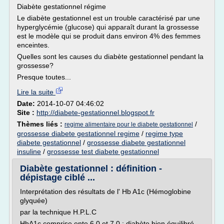
Diabète gestationnel régime
Le diabète gestationnel est un trouble caractérisé par une
hyperglycémie (glucose) qui apparaît durant la grossesse
est le modèle qui se produit dans environ 4% des femmes
enceintes.
Quelles sont les causes du diabète gestationnel pendant la
grossesse?
Presque toutes...
Lire la suite
Date:
2014-10-07 04:46:02
Site :
http://diabete-gestationnel.blogspot.fr
Thèmes liés :
/
regime alimentaire pour le diabete gestationnel
grossesse diabete gestationnel regime
/
regime type
diabete gestationnel
/
grossesse diabete gestationnel
insuline
/
grossesse test diabete gestationnel
Diabète gestationnel : définition -
dépistage ciblé ...
Interprétation des résultats de l' Hb A1c (Hémoglobine
glyquée)
par la technique H.P.L.C
HbA1c comprise ente 6,0 et 7,0 : diabète bien équilibré