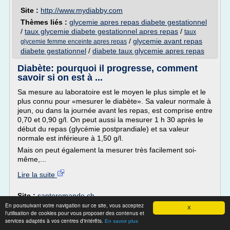
Site :
http://www.mydiabby.com
Thèmes liés :
glycemie apres repas diabete gestationnel
/
taux glycemie diabete gestationnel apres repas
/
taux
/
glycemie avant repas
glycemie femme enceinte apres repas
diabete gestationnel
/
diabete taux glycemie apres repas
Diabète: pourquoi il progresse, comment
savoir si on est à ...
Sa mesure au laboratoire est le moyen le plus simple et le
plus connu pour «mesurer le diabète». Sa valeur normale à
jeun, ou dans la journée avant les repas, est comprise entre
0,70 et 0,90 g/l. On peut aussi la mesurer 1 h 30 après le
début du repas (glycémie postprandiale) et sa valeur
normale est inférieure à 1,50 g/l.
Mais on peut également la mesurer très facilement soi-
même,...
Lire la suite
Site :
santeromande.ch
En poursuivant votre navigation sur ce site, vous acceptez
repas d'un diabetique de type 2
Thèmes liés :
/
X
l'utilisation de cookies pour vous proposer des contenus et
traitement
regime diabete type 2 personne agee
/
services adaptés à vos centres d'intérêts.
En savoir plus
diabete type 2 insuline
traitement du diabete
/