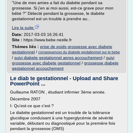
"Une de mes amies a fait du diabète pendant sa
grossesse. Si j'en ai moi aussi, est-ce grave pour mon
bébé ?" Détecté pendant la grossesse, le diabète
gestationnel est un trouble à prendre au...
Lire la suite
Date:
2017-03-03 16:26:41
Site :
https://www.bebe.nestle.fr
Thèmes liés :
prise de poids grossesse avec diabete
gestationnel
/
consequences du diabete gestationnel sur le bebe
/
suivi diabete gestationnel apres accouchement
/
suivi
grossesse avec diabete gestationnel
/
grossesse diabete
gestationnel accouchement
Le diab te gestationnel - Upload and Share
PowerPoint ...
Guillaume RATON , étudiant infirmier 3ème année.
Décembre 2007
I- Qu'est-ce que c'est ?
Le diabète gestationnel est un trouble de la tolérance
glucidique conduisant à une hyperglycémie de sévérité
variable, débutant ou diagnostiqué pour la première fois
pendant la grossesse.(OMS)