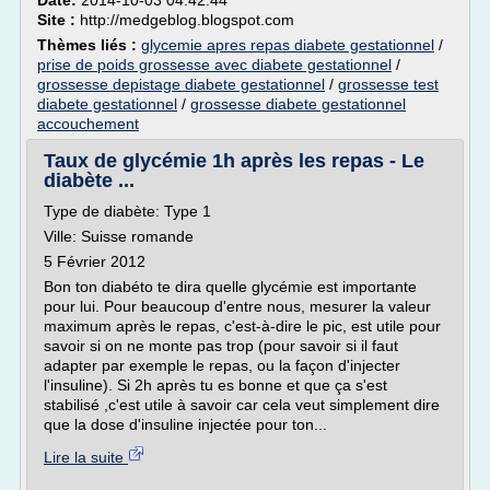
Date:
2014-10-03 04:42:44
Site :
http://medgeblog.blogspot.com
Thèmes liés :
glycemie apres repas diabete gestationnel
/
prise de poids grossesse avec diabete gestationnel
/
grossesse depistage diabete gestationnel
/
grossesse test
diabete gestationnel
/
grossesse diabete gestationnel
accouchement
Taux de glycémie 1h après les repas - Le
diabète ...
Type de diabète: Type 1
Ville: Suisse romande
5 Février 2012
Bon ton diabéto te dira quelle glycémie est importante
pour lui. Pour beaucoup d'entre nous, mesurer la valeur
maximum après le repas, c'est-à-dire le pic, est utile pour
savoir si on ne monte pas trop (pour savoir si il faut
adapter par exemple le repas, ou la façon d'injecter
l'insuline). Si 2h après tu es bonne et que ça s'est
stabilisé ,c'est utile à savoir car cela veut simplement dire
que la dose d'insuline injectée pour ton...
Lire la suite