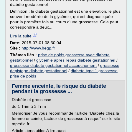
diabète gestationnel
Définition : le diabète gestationnel est une élévation, le plus
souvent modérée de la glycémie, qui est diagnostiquée
pour la première fois au cours d'une grossesse. Cela peut
correspondre à deux...
Lire la suite
Date:
2015-07-01 08:30:04
Site :
http://www.hegp.fr
Thèmes liés :
prise de poids grossesse avec diabete
gestationnel
/
glycemie apres repas diabete gestationnel
/
grossesse diabete gestationnel accouchement
/
grossesse
depistage diabete gestationnel
/
diabete type 1 grossesse
prise de poids
Femme enceinte, le risque du diabète
pendant la grossesse ...
Diabète et grossesse
de 1 Trim à 3 Trim
Mémoriser Je vous recommande l'article "Diabète chez la
femme enceinte, facteur de grossesse à risque" sur le site
mpedia.fr
Article Liens utiles A lire aussi