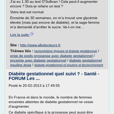
J'ai eu 1.30 au test O'Sullivan ! Cela peut-il augmenter
encore ? Dois-je refaire un test ?
Votre test est normal.
Enceinte de 30 semaines, on m'a trouvé une glycémie
élevée (mais pas encore de diabète), et la sage-femme
m'a demandé d'arrêter le sucre. Va-t-on me...
Lire la suite
Site :
http://www.allodocteurs.fr
Thèmes liés :
/
hemoglobine glyquee et diabete gestationnel
prise de poids grossesse avec diabete gestationnel
/
enceinte avec diabete gestationnel
/
diabete gestationnel
insuline dose
/
diabete gestationnel et insuline et declenchement
Diabète gestationnel quel suivi ? - Santé -
FORUM Les ...
Posté le 20-02-2013 à 17:49:55
En France et dans le monde, le nombre de femmes
enceintes atteintes de diabète gestationnel ne cesse
d'augmenter.
Ce diabète spécifique à la grossesse peut aussi être