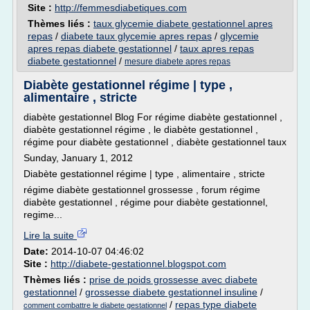
Site :
http://femmesdiabetiques.com
Thèmes liés :
taux glycemie diabete gestationnel apres
repas
/
diabete taux glycemie apres repas
/
glycemie
apres repas diabete gestationnel
/
taux apres repas
diabete gestationnel
/
mesure diabete apres repas
Diabète gestationnel régime | type ,
alimentaire , stricte
diabète gestationnel Blog For régime diabète gestationnel ,
diabète gestationnel régime , le diabète gestationnel ,
régime pour diabète gestationnel , diabète gestationnel taux
Sunday, January 1, 2012
Diabète gestationnel régime | type , alimentaire , stricte
régime diabète gestationnel grossesse , forum régime
diabète gestationnel , régime pour diabète gestationnel,
regime...
Lire la suite
Date:
2014-10-07 04:46:02
Site :
http://diabete-gestationnel.blogspot.com
Thèmes liés :
prise de poids grossesse avec diabete
gestationnel
/
grossesse diabete gestationnel insuline
/
/
repas type diabete
comment combattre le diabete gestationnel