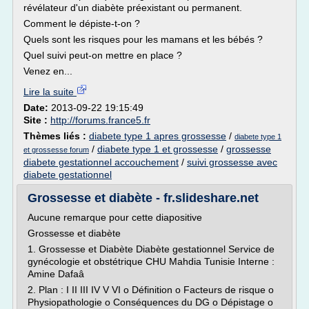
révélateur d'un diabète préexistant ou permanent.
Comment le dépiste-t-on ?
Quels sont les risques pour les mamans et les bébés ?
Quel suivi peut-on mettre en place ?
Venez en...
Lire la suite
Date:
2013-09-22 19:15:49
Site :
http://forums.france5.fr
Thèmes liés :
diabete type 1 apres grossesse
/
diabete type 1
/
diabete type 1 et grossesse
/
grossesse
et grossesse forum
diabete gestationnel accouchement
/
suivi grossesse avec
diabete gestationnel
Grossesse et diabète - fr.slideshare.net
Aucune remarque pour cette diapositive
Grossesse et diabète
1. Grossesse et Diabète Diabète gestationnel Service de
gynécologie et obstétrique CHU Mahdia Tunisie Interne :
Amine Dafaâ
2. Plan : I II III IV V VI o Définition o Facteurs de risque o
Physiopathologie o Conséquences du DG o Dépistage o