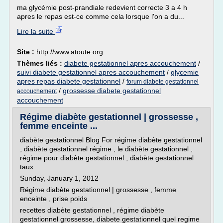
ma glycémie post-prandiale redevient correcte 3 a 4 h
apres le repas est-ce comme cela lorsque l'on a du...
Lire la suite
Site :
http://www.atoute.org
Thèmes liés :
diabete gestationnel apres accouchement
/
suivi diabete gestationnel apres accouchement
/
glycemie
apres repas diabete gestationnel
/
forum diabete gestationnel
/
grossesse diabete gestationnel
accouchement
accouchement
Régime diabète gestationnel | grossesse ,
femme enceinte ...
diabète gestationnel Blog For régime diabète gestationnel
, diabète gestationnel régime , le diabète gestationnel ,
régime pour diabète gestationnel , diabète gestationnel
taux
Sunday, January 1, 2012
Régime diabète gestationnel | grossesse , femme
enceinte , prise poids
recettes diabète gestationnel , régime diabète
gestationnel grossesse, diabete gestationnel quel regime