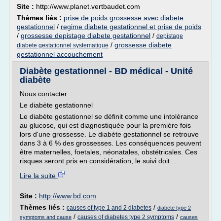
Site :
http://www.planet.vertbaudet.com
Thèmes liés :
prise de poids grossesse avec diabete
gestationnel
/
regime diabete gestationnel et prise de poids
/
grossesse depistage diabete gestationnel
/
depistage
/
grossesse diabete
diabete gestationnel systematique
gestationnel accouchement
Diabète gestationnel - BD médical - Unité
diabète
Nous contacter
Le diabète gestationnel
Le diabète gestationnel se définit comme une intolérance
au glucose, qui est diagnostiquée pour la première fois
lors d'une grossesse. Le diabète gestationnel se retrouve
dans 3 à 6 % des grossesses. Les conséquences peuvent
être maternelles, foetales, néonatales, obstétricales. Ces
risques seront pris en considération, le suivi doit...
Lire la suite
Site :
http://www.bd.com
Thèmes liés :
/
causes of type 1 and 2 diabetes
diabete type 2
/
/
causes of diabetes type 2 symptoms
symptoms and cause
causes